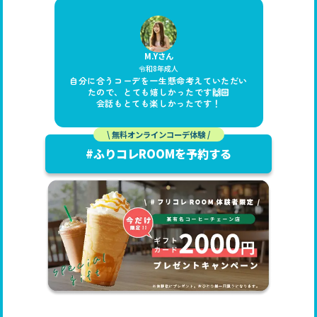
M.Yさん
令和8年成人
自分に合うコーデを一生懸命考えていただい
たので、とても嬉しかったです🙌🏻
会話もとても楽しかったです！
\ 無料オンラインコーデ体験 /
#ふりコレROOMを予約する